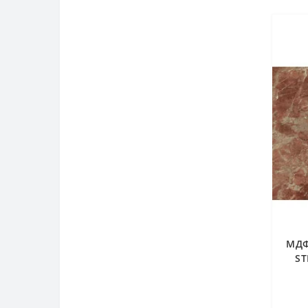
МДФ
ST