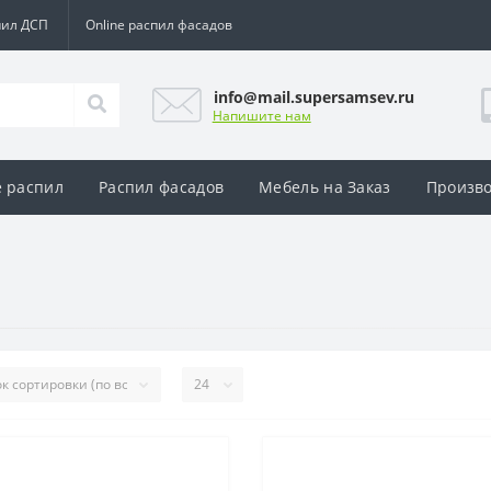
пил ДСП
Online распил фасадов
info@mail.supersamsev.ru
Напишите нам
e распил
Распил фасадов
Мебель на Заказ
Произво