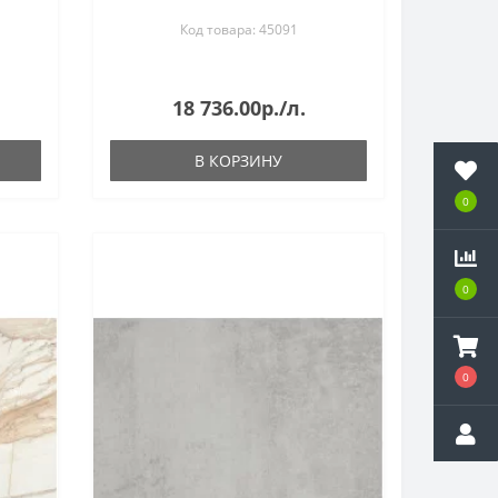
мм
Код товара: 45091
18 736.00р./л.
В КОРЗИНУ
0
0
0