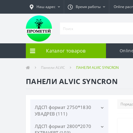
Наш адрес
Время работы
Online рас
Каталог товаров
Onlin
Панели ALVIC
ПАНЕЛИ ALVIC SYNCRON
ПАНЕЛИ ALVIC SYNCRON
ЛДСП формат 2750*1830
УВАДРЕВ (111)
ЛДСП формат 2800*2070
ЛДСП 2750*1830*16мм -
ОДНОТОННЫЕ (21)
EXTRAVERT (103)