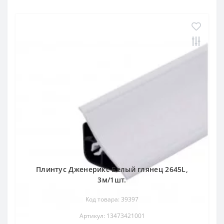
Плинтус Дженерикс Белый глянец 2645L,
3м/1шт.
Код товара: 39397
Артикул: 13473421001