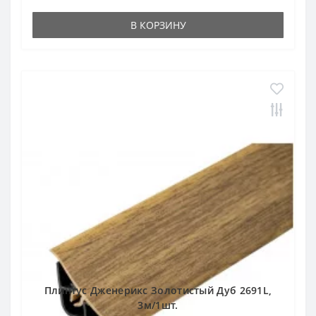
В КОРЗИНУ
Плинтус Дженерикс Золотистый Дуб 2691L,
3м/1шт.