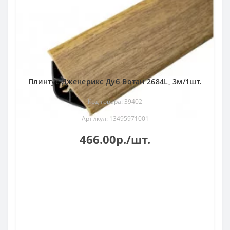
Плинтус Дженерикс Дуб Вотан 2684L, 3м/1шт.
Код товара: 39402
Артикул: 13495971001
466.00р./шт.