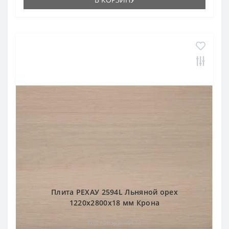
Плита РЕХАУ 2594L Льняной орех
1220x2800x18 мм Крона
Код товара: 46173