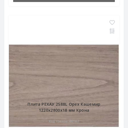
Плита РЕХАУ 2588L Орех Кашемир
1220x2800x18 мм Крона
Код товара: 46167