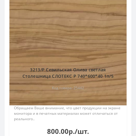
3213/Р Севильская Олива светлая
Столешница СЛОТЕКС Р 740*600*40 1п/5
Код товара: 25442
Обращаем Ваше внимание, что цвет продукции на экране
монитора и в печатных материалах может отличаться от
реального..
800.00р./шт.