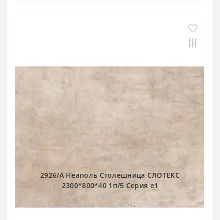
2926/А Неаполь Столешница СЛОТЕКС
2300*800*40 1п/5 Cерия е1
Код товара: 45942