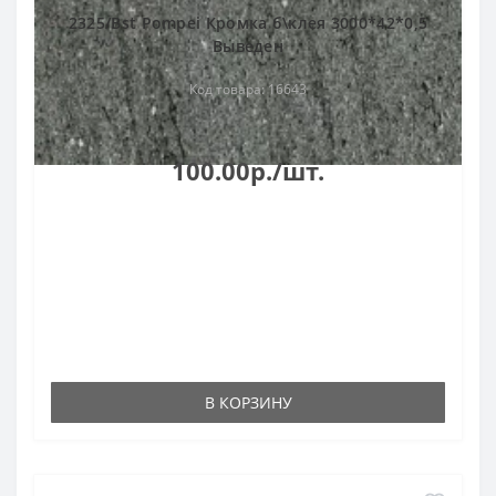
2325/Bst Pompei Кромка б\клея 3000*42*0,5
Выведен
Код товара: 16643
100.00р./шт.
В КОРЗИНУ