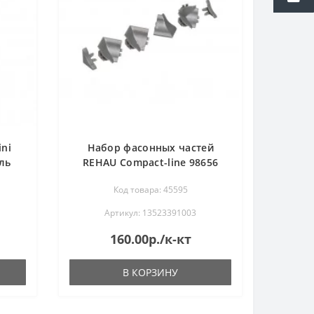
ni
Набор фасонных частей
ль
REHAU Compact-line 98656
(серый металлик)
Код товара: 45595
Артикул: 13523391003
160.00р./к-кт
В КОРЗИНУ