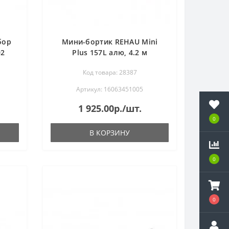
бор
Мини-бортик REHAU Mini
02
Plus 157L алю, 4.2 м
Код товара: 28387
Артикул: 16063451005
1 925.00р./шт.
0
В КОРЗИНУ
0
0