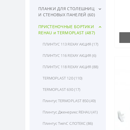
СТОЛЕШНИЦЫ ЭКСТРАВЕРТ (11)
ЗАКАЗ Плита HPL Solid Compact
СТОЛЕШНИЦЫ СЛОТЕКС ПОД
РАСПРОДАЖА и ОСТАТКИ
ПЛАНКИ ДЛЯ СТОЛЕШНИЦ
DUO-Х(без обработки) SLOTEX
ЗАКАЗ (322)
столешниц 38мм (18)
И СТЕНОВЫХ ПАНЕЛЕЙ (60)
(116)
ПРИСТЕННЫЕ ПАНЕЛИ СЛОТЕКС
РАСПРОДАЖА КРОМКА СКИФ (37)
Планки для стеновых панелей
ПРИСТЕНОЧНЫЕ БОРТИКИ
3000 мм (34)
4мм, 6мм, 10мм (12)
REHAU и TERMOPLAST (487)
РАСПРОДАЖА столешниц 26мм
Образцы Слотекс (21)
(1)
Планки для столешниц и
ПЛИНТУС 113 REXAY АКЦИЯ (17)
пристенных панелей СЛОТЕКС
СТОЛЕШНИЦЫ куски (3)
(21)
ПЛИНТУС 116 REXAY АКЦИЯ (6)
ПЛАНКИ СКИФ (26)
ПЛИНТУС 118 REXAY АКЦИЯ (88)
TERMOPLAST 120 (110)
TERMOPLAST 630 (17)
Плинтус TERMOPLAST 850 (49)
Плинтус Дженерикс REHAU (41)
Плинтус TwinC СЛОТЕКС (86)