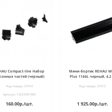
HAU Compact-line Набор
Мини-бортик REHAU Mi
сонных частей (черный)
Plus 1146L черный, 4.2
98104
Код товара: 37414
Код товара: 37415
Артикул: 13523391006
160.00р./шт.
1 925.00р./шт.