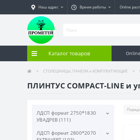
Наш адрес
Время работы
Online рас
Каталог товаров
Onlin
СТОЛЕШНИЦЫ, ПАНЕЛИ и КОМПЛЕКТУЮЩИЕ
ПЛИНТУС COMPACT-LINE и у
ЛДСП формат 2750*1830
УВАДРЕВ (111)
ЛДСП формат 2800*2070
ЛДСП 2750*1830*16мм -
ОДНОТОННЫЕ (21)
EXTRAVERT (103)