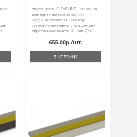
чная
Уплотнитель CLEAR LINE – отличная
альтернатива герметику. Он
надёжно закроет стык между
цей,
стеновой панелью и столешницей,
ля
образуя малозаметный шов. Для
удобства монтажа лента имеет
655.00р./шт.
иску
клеевой слой и специальную риску
для уменьшения ширины...
В КОРЗИНУ