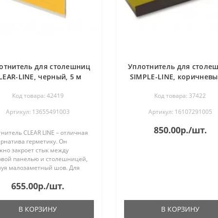
отнитель для столешниц
Уплотнитель для столе
LEAR-LINE, черный, 5 м
SIMPLE-LINE, коричневы
REHAU
м REHAU
Код товара: 42419
Код товара: 37422
Артикул: 13655491003
Артикул: 16107291005
850.00р./шт.
нитель CLEAR LINE – отличная
ернатива герметику. Он
жно закроет стык между
овой панелью и столешницей,
зуя малозаметный шов. Для
ства монтажа лента имеет
655.00р./шт.
вой слой и специальную риску
уменьшения ширины...
В КОРЗИНУ
В КОРЗИНУ