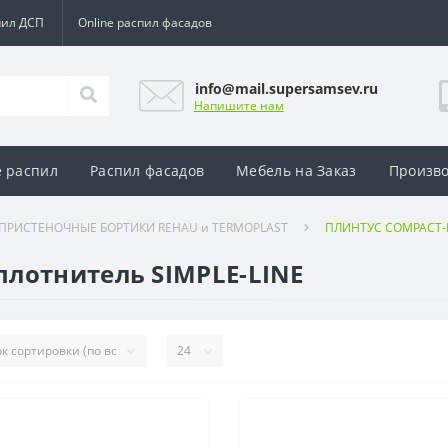
пил ДСП
Online распил фасадов
info@mail.supersamsev.ru
Напишите нам
e распил
Распил фасадов
Мебель на Заказ
Произво
ПРИСТЕНОЧНЫЕ БОРТИКИ REHAU и TERMOPLAST
ПЛИНТУС COMPACT-LI
плотнитель SIMPLE-LINE