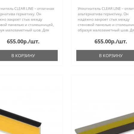
нитель CLEAR LINE – отличная
Уплотнитель CLEAR LINE – отли
ернатива герметику. Он
альтернатива герметику. Он
жно закроет стык между
надёжно закроет стык между
овой панелью и столешницей,
стеновой панелью и столешни
зуя малозаметный шов. Для
образуя малозаметный шов. Д
ства монтажа лента имеет
удобства монтажа лента имеет
655.00р./шт.
655.00р./шт.
вой слой и специальную риску
клеевой слой и специальную р
уменьшения ширины...
для уменьшения ширины...
В КОРЗИНУ
В КОРЗИНУ