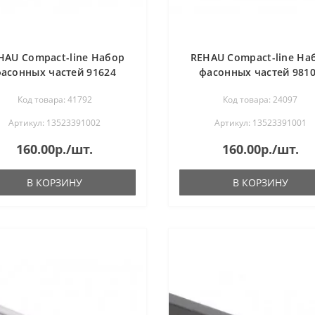
HAU Compact-line Набор
REHAU Compact-line На
асонных частей 91624
фасонных частей 981
(белый)
(серый)
Код товара: 41792
Код товара: 24097
Артикул: 13523391002
Артикул: 13523391001
160.00р./шт.
160.00р./шт.
В КОРЗИНУ
В КОРЗИНУ