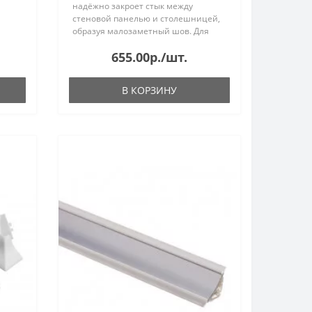
надёжно закроет стык между
стеновой панелью и столешницей,
образуя малозаметный шов. Для
удобства монтажа лента имеет
655.00р./шт.
клеевой слой и специальную риску
для уменьшения ширины...
В КОРЗИНУ