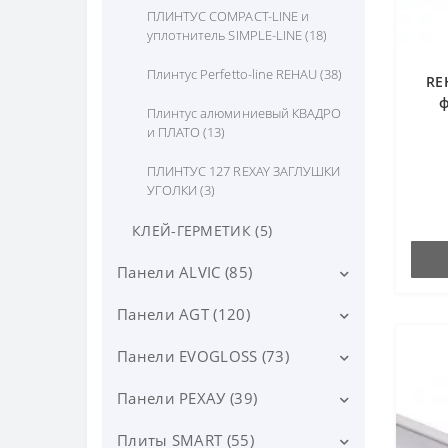
ПЛИНТУС COMPACT-LINE и
уплотнитель SIMPLE-LINE (18)
Плинтус Perfetto-line REHAU (38)
RE
ф
Плинтус алюминиевый КВАДРО
и ПЛАТО (13)
ПЛИНТУС 127 REXAY ЗАГЛУШКИ
УГОЛКИ (3)
КЛЕЙ-ГЕРМЕТИК (5)
Панели ALVIC (85)
Панели AGT (120)
ПАНЕЛИ ALVIC LUXE (26)
ПАНЕЛИ ALVIC SYNCRON (14)
Панели EVOGLOSS (73)
ПАНЕЛИ AGT 18 мм (79)
ПАНЕЛИ ALVIC ZENIT (35)
СКЛАД ПАНЕЛИ AGT 18 мм (6)
AGT SUPRAMAT (22)
Панели РЕХАУ (39)
ПАНЕЛИ EVOGLOSS 18мм (42)
ОБРАЗЦЫ ПАНЕЛИ ALVIC (10)
СКЛАД ПАНЕЛИ AGT SUPRAMAT
AGT 3P (Premium Pet Panel)
ПАНЕЛИ EVOGLOSS 8/10мм
Плиты SMART (55)
АКВАРЕЛЬ PET (17)