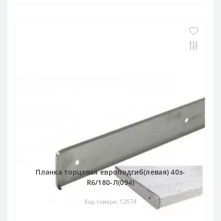
Планка торцевая европодгиб(левая) 40з-
R6/180-Л(094)
Код товара: 12674