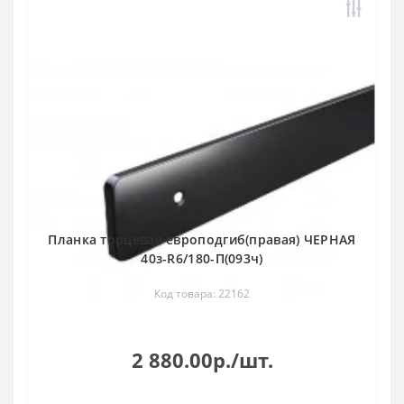
Планка торцевая европодгиб(правая) ЧЕРНАЯ
40з-R6/180-П(093ч)
Код товара: 22162
2 880.00р./шт.