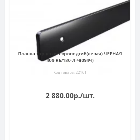
Планка торцевая европодгиб(левая) ЧЕРНАЯ
40з-R6/180-Л-ч(094ч)
Код товара: 22161
2 880.00р./шт.