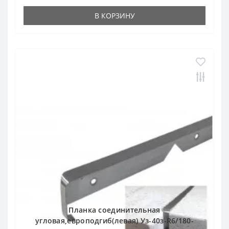
В КОРЗИНУ
Планка соединительная
угловая,европодгиб(левая) Уз-40з-R6/180-