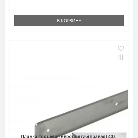
В КОРЗИНУ
Планка торцевая европодгиб(правая) 40з-