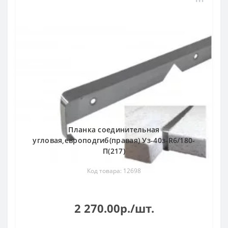
Планка соединительная
угловая,европодгиб(правая) Уз-40з-R6/180-
П(217)
Код товара: 12698
2 270.00р./шт.