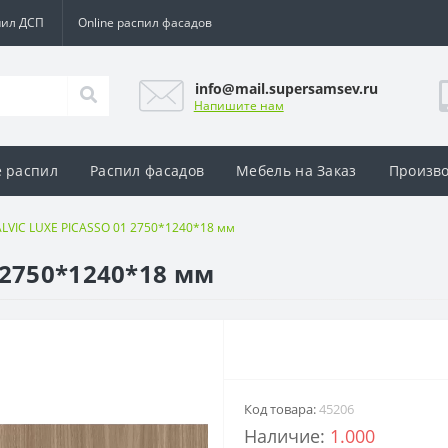
пил ДСП
Online распил фасадов
info@mail.supersamsev.ru
Напишите нам
e распил
Распил фасадов
Мебель на Заказ
Произво
LVIC LUXE PICASSO 01 2750*1240*18 мм
 2750*1240*18 мм
Код товара:
45206
Наличие:
1.000