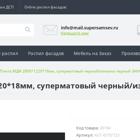
пил ДСП
Online распил фасадов
info@mail.supersamsev.ru
Напишите нам
e распил
Распил фасадов
Мебель на Заказ
Произво
 Плита МДФ 2800*1220*18мм, суперматовый черный/изнанка черный ЗАК
220*18мм, суперматовый черный/
Код товара:
26184
Артикул:
AGT 4570/723