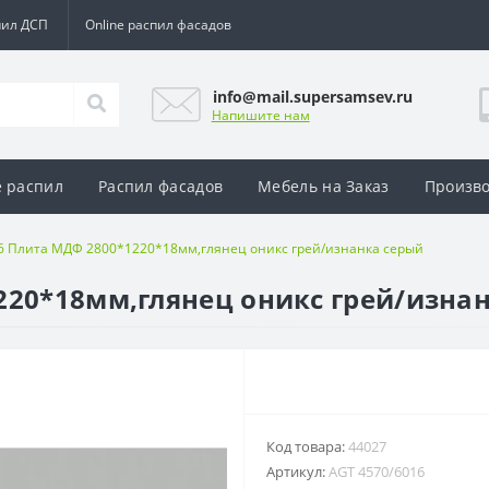
пил ДСП
Online распил фасадов
info@mail.supersamsev.ru
Напишите нам
e распил
Распил фасадов
Мебель на Заказ
Произво
6 Плита МДФ 2800*1220*18мм,глянец оникс грей/изнанка серый
220*18мм,глянец оникс грей/изна
Код товара:
44027
Артикул:
AGT 4570/6016