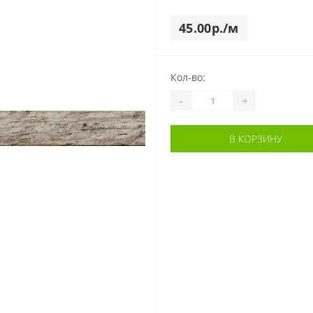
45.00р./м
Кол-во:
-
+
В КОРЗИНУ