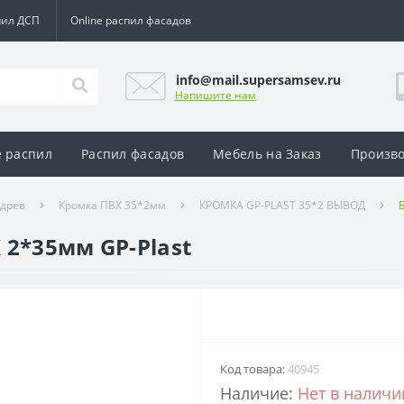
пил ДСП
Online распил фасадов
info@mail.supersamsev.ru
Напишите нам
e распил
Распил фасадов
Мебель на Заказ
Произво
адрев
Кромка ПВХ 35*2мм
КРОМКА GP-PLAST 35*2 ВЫВОД
 2*35мм GP-Plast
Код товара:
40945
Наличие:
Нет в наличи