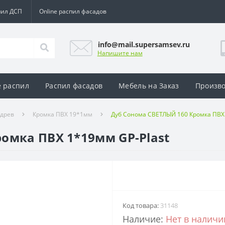
пил ДСП
Online распил фасадов
info@mail.supersamsev.ru
Напишите нам
e распил
Распил фасадов
Мебель на Заказ
Произво
адрев
Кромка ПВХ 19*1мм
Дуб Сонома СВЕТЛЫЙ 160 Кромка ПВХ 
омка ПВХ 1*19мм GP-Plast
Код товара:
31148
Наличие:
Нет в наличи