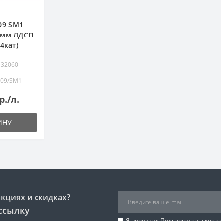
09 SM1
6мм ЛДСП
4кат)
 32060
709/SM1
р./л.
ИНУ
акциях и скидках?
ссылку
Я прочитал
Пользовательское 