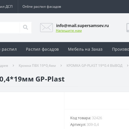
пил ДСП
Online распил фасадов
info@mail.supersamsev.ru
Напишите нам
e распил
Распил фасадов
Мебель на Заказ
Произво
адрев
Кромка ПВХ 19*0,4мм
КРОМКА GP-PLAST 19*0.4 ВЫВОД
0,4*19мм GP-Plast
Код товара:
32426
Артикул:
309-0,4