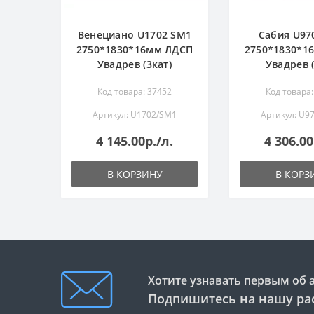
Венециано U1702 SM1
Сабия U97
2750*1830*16мм ЛДСП
2750*1830*1
Увадрев (3кат)
Увадрев (
Код товара: 37452
Код товара:
Артикул: U1702/SM1
Артикул: U9
4 145.00р./л.
4 306.00
В КОРЗИНУ
В КОРЗ
Хотите узнавать первым об 
Подпишитесь на нашу ра