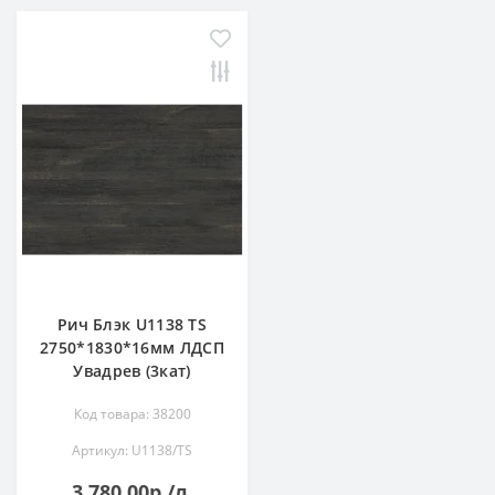
Рич Блэк U1138 TS
2750*1830*16мм ЛДСП
Увадрев (3кат)
Код товара: 38200
Артикул: U1138/TS
3 780.00р./л.