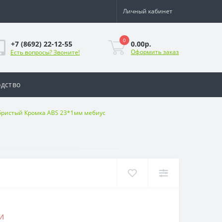
Личный кабинет
0
0.00р.
+7 (8692) 22-12-55
Оформить заказ
Есть вопросы? Звоните!
дство
бристый Кромка ABS 23*1мм мебиус
и