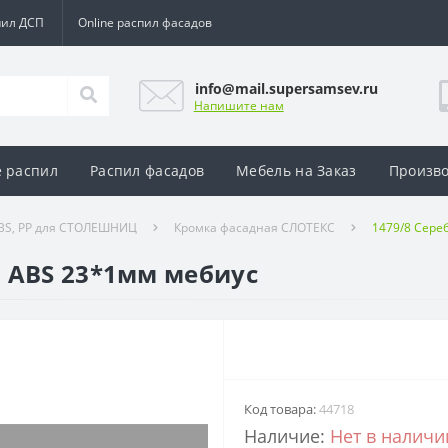
пил ДСП
Online распил фасадов
info@mail.supersamsev.ru
Напишите нам
e распил
Распил фасадов
Мебель на Заказ
Произво
ABS, PP для СТОЛЕШНИЦ
Кромка фасадная СЛОТЕКС
1479/8 Сере
 ABS 23*1мм мебиус
Код товара:
44718
Наличие:
Нет в наличи