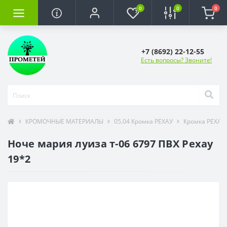
0
0
0
+7 (8692) 22-12-55
Есть вопросы? Звоните!
КРОМОЧНЫЕ МАТЕРИАЛЫ
05.04 Кромка РЕХАУ
Кромка РЕХАУ 
Ноче мария луиза т-06 6797 ПВХ Рехау
19*2